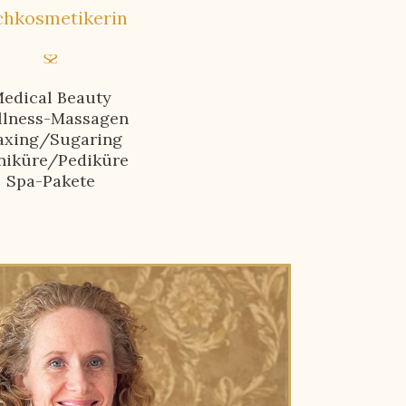
chkosmetikerin
edical Beauty
llness-Massagen
xing/Sugaring
niküre/Pediküre
Spa-Pakete