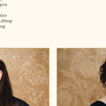
gen
üre
ifting
ing