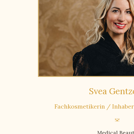
Svea Gentz
Fachkosmetikerin / Inhaber
Medical Beau