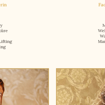
rin
Fa
ty
M
küre
We
Wa
ifting
Ma
ing