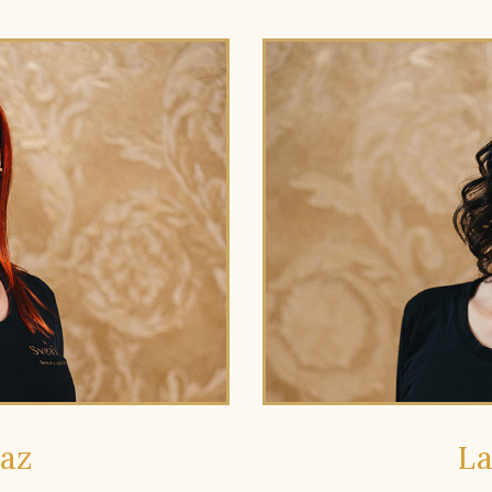
maz
La