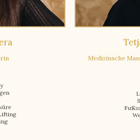
era
Tet
rin
Medizinsche Mass
ty
gen
L
küre
Fußz
ifting
We
ing