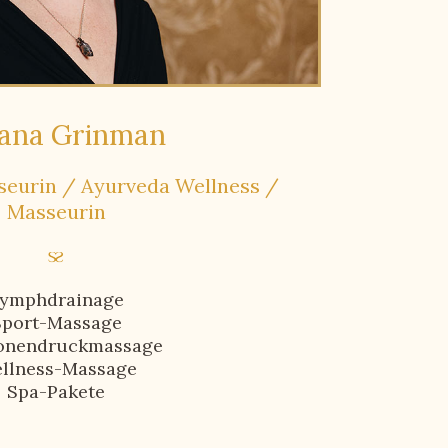
jana Grinman
eurin / Ayurveda Wellness /
Masseurin
ymphdrainage
Sport-Massage
onendruckmassage
llness-Massage
Spa-Pakete