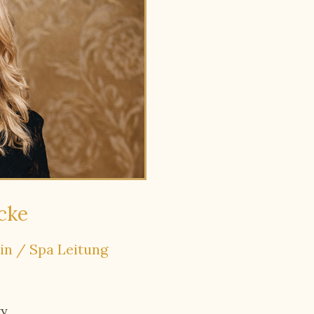
cke
in / Spa Leitung
ty